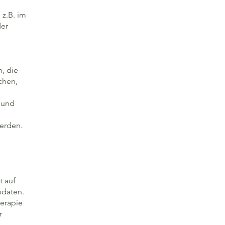
 z.B. im
der
, die
chen,
 und
werden.
t auf
ndaten.
herapie
r