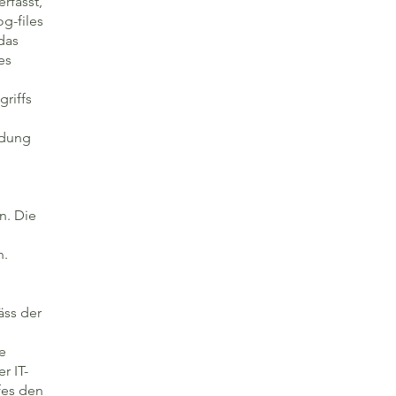
rfasst,
g-files
das
es
riffs
ndung
n. Die
n.
äss der
e
r IT-
fes den