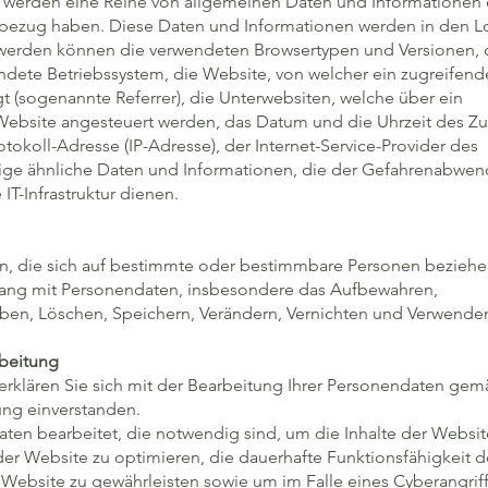
 werden eine Reihe von allgemeinen Daten und Informationen e
nbezug haben. Diese Daten und Informationen werden in den Lo
t werden können die verwendeten Browsertypen und Versionen, 
dete Betriebssystem, die Website, von welcher ein zugreifend
t (sogenannte Referrer), die Unterwebsiten, welche über ein
Website angesteuert werden, das Datum und die Uhrzeit des Zug
otokoll-Adresse (IP-Adresse), der Internet-Service-Provider des
ige ähnliche Daten und Informationen, die der Gefahrenabwe
 IT-Infrastruktur dienen.
n, die sich auf bestimmte oder bestimmbare Personen beziehe
ang mit Personendaten, insbesondere das Aufbewahren,
ben, Löschen, Speichern, Verändern, Vernichten und Verwende
beitung
erklären Sie sich mit der Bearbeitung Ihrer Personendaten gem
ung einverstanden.
ten bearbeitet, die notwendig sind, um die Inhalte der Websit
 der Website zu optimieren, die dauerhafte Funktionsfähigkeit de
r Website zu gewährleisten sowie um im Falle eines Cyberangrif