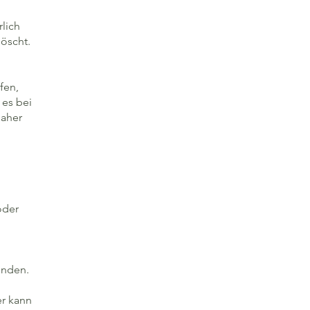
lich
löscht.
fen,
 es bei
Daher
oder
enden.
er kann